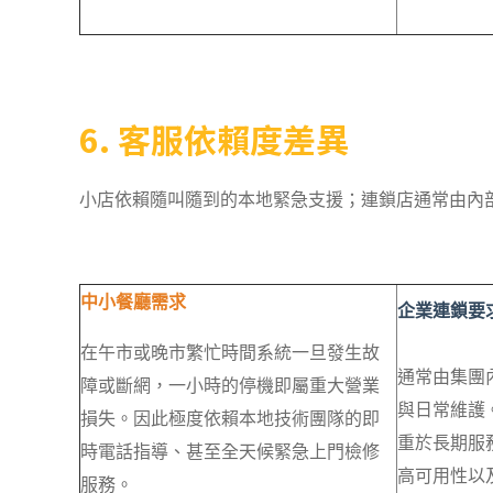
6. 客服依賴度差異
小店依賴隨叫隨到的本地緊急支援；連鎖店通常由內部 
中小餐廳需求
企業連鎖要
在午市或晚市繁忙時間系統一旦發生故
通常由集團內
障或斷網，一小時的停機即屬重大營業
與日常維護
損失。因此極度依賴本地技術團隊的即
重於長期服
時電話指導、甚至全天候緊急上門檢修
高可用性以
服務。