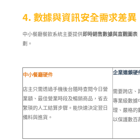
4. 數據與資訊安全需求差異
中小餐廳餐飲系統主要提供
即時銷售數據與直觀圖表
劃。
企業連鎖硬
中小餐廳硬件
店主只需透過手機後台隨時查閱今日營
需要跨店、跨
業額、最佳營業時段及暢銷商品，省去
專業級數據
繁瑣的人工結算步驟。能快速決定翌日
理、嚴格的數
備料與進貨。
以保護數百