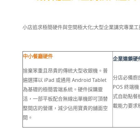
小店追求極簡硬件與空間極大化;大型企業講究專業
中小餐廳硬件
企業連鎖硬
捨棄笨重且昂貴的傳統大型收銀機。普
分店必備廚
遍選擇以 iPad 或通用 Android Tablet
POS 終
為基礎的極簡雲端系統。硬件採購靈
式自助點餐機
活，一部平板配合無線出單機即可頂替
載能力要求
整間店的營運，減少佔用寶貴的舖面空
間。