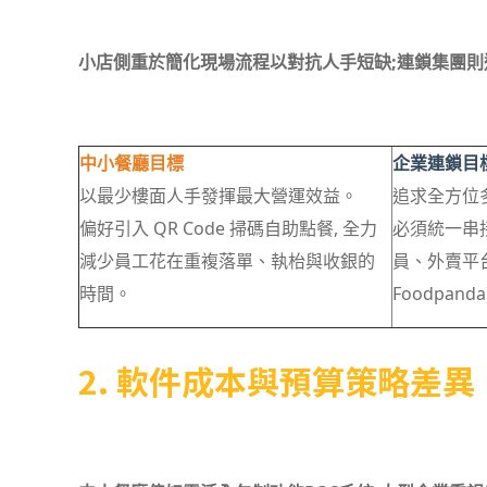
小店側重於簡化現場流程以對抗人手短缺;連鎖集團
中小餐廳目標
企業連鎖目
以最少樓面人手發揮最大營運效益。
追求全方位
偏好引入 QR Code 掃碼自助點餐, 全力
必須統一串接
減少員工花在重複落單、執枱與收銀的
員、外賣平台(
時間。
Foodpa
2. 軟件成本與預算策略差異