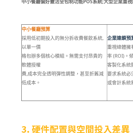
中小餐廳偏好靈活全包制功能POS系統;大型企業重視總體
中小餐廳預算
採用低初期投入的無分拆收費餐飲系統,
企業連鎖預
以單一價
重視總體擁有
格包辦多個核心模組。無需支付昂貴的
率 (ROI
軟體授權
客製化系統
費,成本完全透明彈性調整，甚至折舊減
要求系統必須與
低成本。
或會計系統
3. 硬件配置與空間投入差異