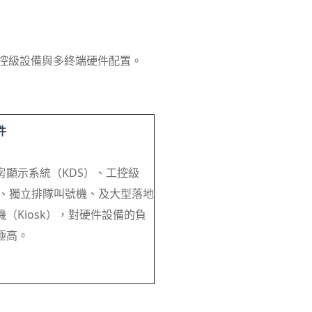
工控級設備與多終端硬件配置。
件
房顯示系統（KDS）、工控級
端機、獨立排隊叫號機、及大型落地
（Kiosk），對硬件設備的負
極高。