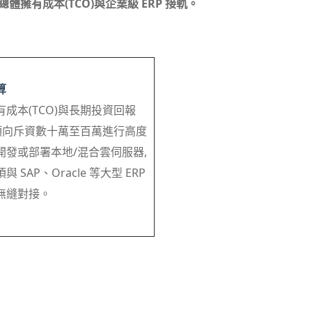
擁有成本(TCO)與企業級 ERP 接軌。
算
成本(TCO)與長期投資回報
)。傾向斥資數十萬至百萬進行高度
開發或部署本地/混合雲伺服器,
 SAP、Oracle 等大型 ERP
無縫對接。