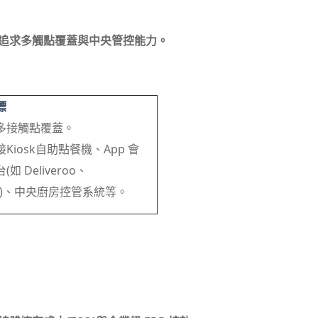
則追求多觸點覆蓋與中央管控能力。
標
多接觸點覆蓋。
Kiosk自助點餐機、App 會
如 Deliveroo、
nda)、中央廚房控管系統等。