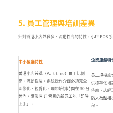
5. 員工管理與培訓差異
針對香港小店兼職多、流動性高的特性，小店 POS 
企業連鎖特
中小餐廳特性
香港小店兼職（Part-time）員工比例
員工規模龐
高、流動性強。系統操作介面必須完全
供標準化培
圖像化、視覺化，理想培訓時間在 30 分
侍應、店經
鐘內，讓沒有 IT 背景的新員工能「即時
防人為越權
上手」。
程。