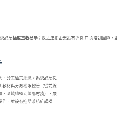
系統必須
極度直觀易學
；反之連鎖企業設有專職 IT 與培訓團隊
性
大、分工極其細緻。系統必須提
訓教材與分級權限控管（從前線
理、區域總監到總部財務），嚴
操作，並設有進階系統維護課