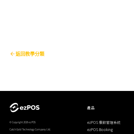
返回教學分類
產品
ezPOS 餐飲管理系統
© Copyright 2026 ezPOS
ezPOS Booking
Catch Gold Technology Company Ltd.